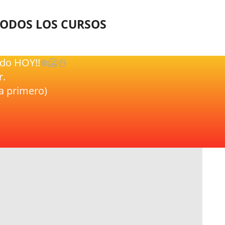
TODOS LOS CURSOS
ido HOY!!
❄️🥶☃️️
r.
a primero)