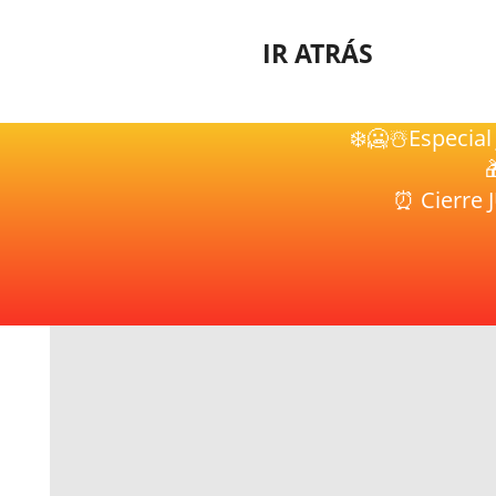
IR ATRÁS
❄️🥶☃️️Especia

⏰ Cierre 