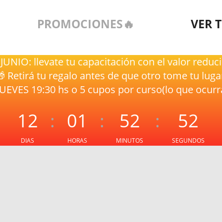
PROMOCIONES🔥
VER 
l JUNIO: llevate tu capacitación con el valor reduc
 Retirá tu regalo antes de que otro tome tu luga
JUEVES 19:30 hs o 5 cupos por curso(lo que ocurr
12
:
01
:
52
:
52
DIAS
HORAS
MINUTOS
SEGUNDOS