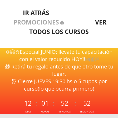
IR ATRÁS
PROMOCIONES🔥
VER
TODOS LOS CURSOS
❄️🥶☃️️Especial JUNIO: llevate tu capacitación
con el valor reducido HOY!!
❄️🥶☃️️
🎁 Retirá tu regalo antes de que otro tome tu
lugar.
⏰ Cierre JUEVES 19:30 hs o 5 cupos por
curso(lo que ocurra primero)
12
:
01
:
52
:
52
DIAS
HORAS
MINUTOS
SEGUNDOS