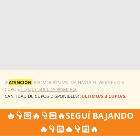
⚠
ATENCIÓN
:
PROMOCIÓN VÁLIDA HASTA EL VIERNES O 5
CUPOS,
LO QUE SUCEDA PRIMERO.
CANTIDAD DE CUPOS DISPONIBLES:
¡ÚLTIMO/S 3 CUPO/S!
🔥👇🏻🔥👇🏻🔥SEGUÍ BAJANDO
🔥👇🏻🔥👇🏻🔥