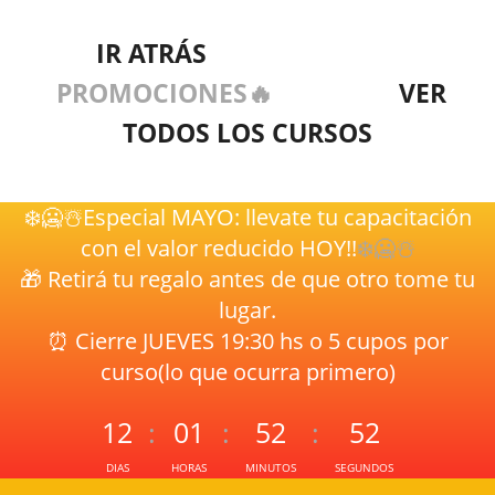
IR ATRÁS
PROMOCIONES🔥
VER
TODOS LOS CURSOS
❄️🥶☃️️Especial MAYO: llevate tu capacitación
con el valor reducido HOY!!
❄️🥶☃️️
🎁 Retirá tu regalo antes de que otro tome tu
lugar.
⏰ Cierre JUEVES 19:30 hs o 5 cupos por
curso(lo que ocurra primero)
12
:
01
:
52
:
52
DIAS
HORAS
MINUTOS
SEGUNDOS