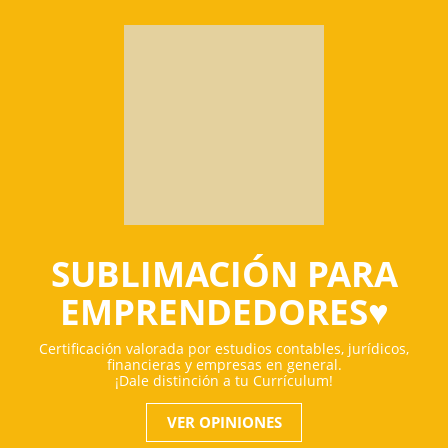
SUBLIMACIÓN PARA
EMPRENDEDORES♥
Certificación valorada por estudios contables, jurídicos,
financieras y empresas en general.
¡Dale distinción a tu Currículum!
VER OPINIONES